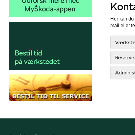
Kont
Her kan du 
mail eller t
Værkst
Reserved
Adminis