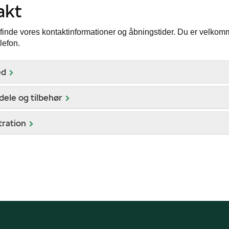
akt
finde vores kontaktinformationer og åbningstider. Du er velkomm
elefon.
ed
ele og tilbehør
tration