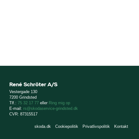
René Schröter A/S
Vestergade 130
7200 Grindsted
Tlf.:
75 32 17 77
eller
Ring mig op
E-mail:
rs@skodaservice-grindsted.dk
CVR: 87315517
skoda.dk
Cookiepolitik
Privatlivspolitik
Kontakt