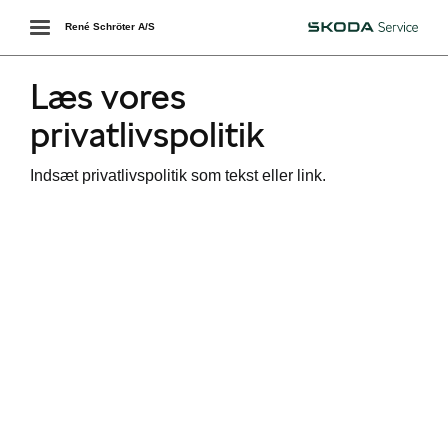
Toggle
René Schröter A/S
Škoda
navigation
Læs vores
privatlivspolitik
Indsæt privatlivspolitik som tekst eller link.