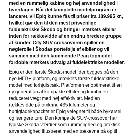
med en rummelig kabine og høj anvendelighed i
hverdagen. Når det komplette modelprogram er
lanceret, vil Epiq kunne fås til priser fra 189.995 kr.,
hvilket gør den til den mest prisvenlige
fuldelektriske Škoda og bringer mærkets elbiler
inden for rækkevidde af en endnu bredere gruppe
af kunder. City SUV-crossoveren spiller en
nøglerolle i Škodas portefølje af elbiler og vil
sammen med den kommende Peaq topmodel
fordoble mærkets udvalg af fuldelektriske modeller.
Epiq er den første Škoda-model, der bygges på den
nye MEB+-platform, og mærkets første fuldelektriske
model med forhjulstræk. Platformen er optimeret til en
ny generation af kompakte elbiler og kombinerer
reduceret vægt med høj effektivitet. Med en
rækkevidde på omkring 435 kilometer og
hurtigladekapacitet er Epiq velegnet til både bykørsel
og længere ture. Den kompakte SUV-crossover har
typiske Škoda-værdier som rummelighed og praktisk
anvendelighed illustreret med en trækevne på op til