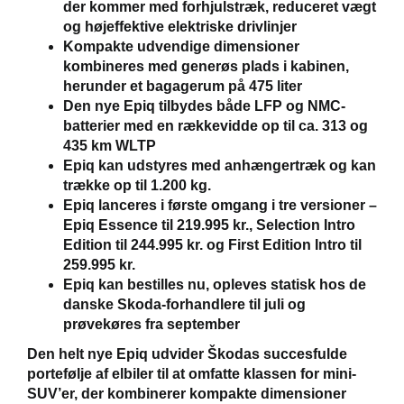
der kommer med forhjulstræk, reduceret vægt
og højeffektive elektriske drivlinjer
Kompakte udvendige dimensioner
kombineres med generøs plads i kabinen,
herunder et bagagerum på 475 liter
Den nye Epiq tilbydes både LFP og NMC-
batterier med en rækkevidde op til ca. 313 og
435 km WLTP
Epiq kan udstyres med anhængertræk og kan
trække op til 1.200 kg.
Epiq lanceres i første omgang i tre versioner –
Epiq Essence til 219.995 kr., Selection Intro
Edition til 244.995 kr. og First Edition Intro til
259.995 kr.
Epiq kan bestilles nu, opleves statisk hos de
danske Skoda-forhandlere til juli og
prøvekøres fra september
Den helt nye Epiq udvider Škodas succesfulde
portefølje af elbiler til at omfatte klassen for mini-
SUV’er, der kombinerer kompakte dimensioner