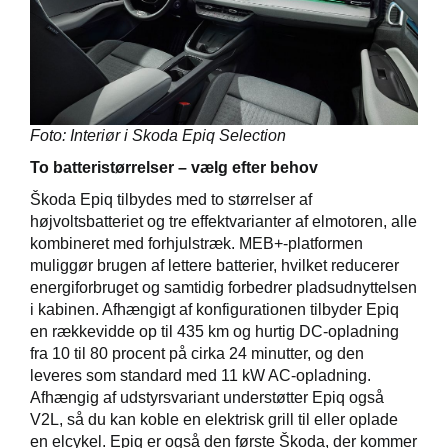
Foto: Interiør i Skoda Epiq Selection
To batteristørrelser – vælg efter behov
Škoda Epiq tilbydes med to størrelser af
højvoltsbatteriet og tre effektvarianter af elmotoren, alle
kombineret med forhjulstræk. MEB+-platformen
muliggør brugen af lettere batterier, hvilket reducerer
energiforbruget og samtidig forbedrer pladsudnyttelsen
i kabinen. Afhængigt af konfigurationen tilbyder Epiq
en rækkevidde op til 435 km og hurtig DC-opladning
fra 10 til 80 procent på cirka 24 minutter, og den
leveres som standard med 11 kW AC-opladning.
Afhængig af udstyrsvariant understøtter Epiq også
V2L, så du kan koble en elektrisk grill til eller oplade
en elcykel. Epiq er også den første Škoda, der kommer