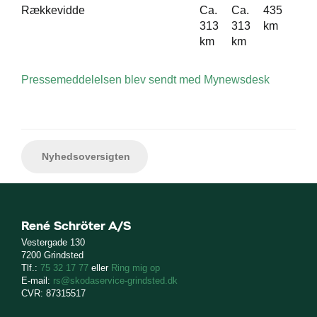
Rækkevidde
Ca.
Ca.
435
313
313
km
km
km
Pressemeddelelsen blev sendt med Mynewsdesk
Nyhedsoversigten
René Schröter A/S
Vestergade 130
7200 Grindsted
Tlf.:
75 32 17 77
eller
Ring mig op
E-mail:
rs@skodaservice-grindsted.dk
CVR: 87315517