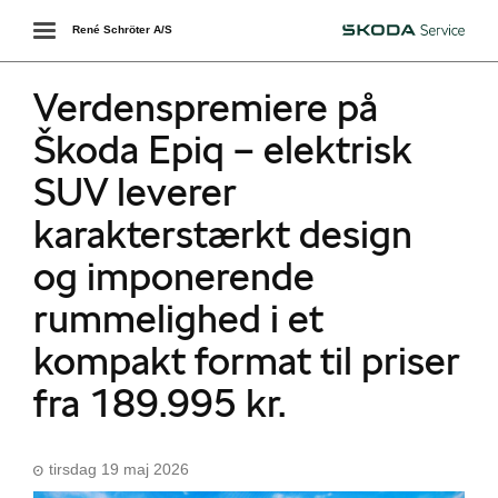
Toggle
René Schröter A/S
Škoda
navigation
Verdenspremiere på
Škoda Epiq – elektrisk
SUV leverer
karakterstærkt design
og imponerende
rummelighed i et
kompakt format til priser
Škoda Danmarks
fra 189.995 kr.
tirsdag 19 maj 2026