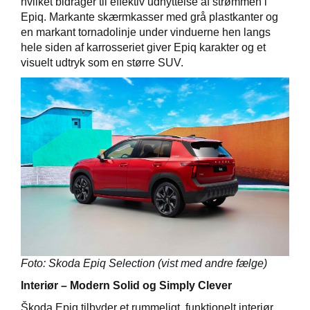
hvilket bidrager til effektiv udnyttelse af strømmen i
Epiq. Markante skærmkasser med grå plastkanter og
en markant tornadolinje under vinduerne hen langs
hele siden af karrosseriet giver Epiq karakter og et
visuelt udtryk som en større SUV.
Foto: Skoda Epiq Selection (vist med andre fælge)
Interiør – Modern Solid og Simply Clever
Škoda Epiq tilbyder et rummeligt, funktionelt interiør,