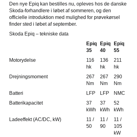
Den nye Epiq kan bestilles nu, opleves hos de danske
Skoda-forhandlere i løbet af sommeren, og den
officielle introduktion med mulighed for prøvekørsel
finder sted i løbet af september.
Skoda Epiq – tekniske data
Epiq
Epiq
Epiq
35
40
55
Motorydelse
116
136
211
hk
hk
hk
Drejningsmoment
267
267
290
Nm
Nm
Nm
Batteri
LFP
LFP
NMC
Batterikapacitet
37
37
52
kWh
kWh
kWh
Ladeeffekt (AC/DC, kW)
11 /
11 /
11 /
50
90
105
kW