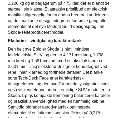
1.200 kg og et bagagerum på 475 liter, der er blandt de
største i sin klasse. Et attraktivt pristilbud gør elektrisk
mobilitet tilgængelig for en endnu bredere kundekreds,
og det markante design integrerer for første gang alle
elementer af det nye Modern Solid-designsprog i en
Škoda-serieproduceret model.
Eksteriør – vindglat og karakterstærk
Den helt nye Epiq er Škoda ’s hidtil mindste
fuldelektriske SUV, og den er 4.171 mm lang, 1.798
mm bred og 1.581 mm høj med en akselafstand på
2.601 mm. Epiq’s eksteriørdesign er kendetegnet ved
rene linjer, klarhed og forfinede detaljer. Det blanke
sorte Tech-Deck Face er et karakteristisk
designelement og den nye T-formede lyssignatur, som
også vil kendetegne andre fremtidige SUV-modeller fra
Škoda. Epiqs kompakte fremtoning balancerer karakter
og praktisk anvendelighed med en rummelig kabine.
Samtidig bidrager aerodynamisk optimerede
elementer til en luftmodstandskoefficient på 0,275,