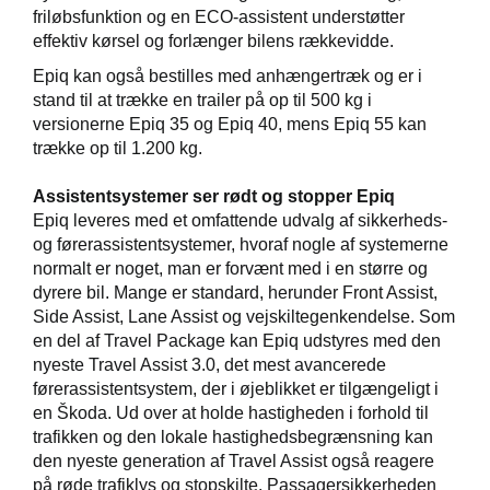
friløbsfunktion og en ECO-assistent understøtter
effektiv kørsel og forlænger bilens rækkevidde.
Epiq kan også bestilles med anhængertræk og er i
stand til at trække en trailer på op til 500 kg i
versionerne Epiq 35 og Epiq 40, mens Epiq 55 kan
trække op til 1.200 kg.
Assistentsystemer ser rødt og stopper Epiq
Epiq leveres med et omfattende udvalg af sikkerheds-
og førerassistentsystemer, hvoraf nogle af systemerne
normalt er noget, man er forvænt med i en større og
dyrere bil. Mange er standard, herunder Front Assist,
Side Assist, Lane Assist og vejskiltegenkendelse. Som
en del af Travel Package kan Epiq udstyres med den
nyeste Travel Assist 3.0, det mest avancerede
førerassistentsystem, der i øjeblikket er tilgængeligt i
en Škoda. Ud over at holde hastigheden i forhold til
trafikken og den lokale hastighedsbegrænsning kan
den nyeste generation af Travel Assist også reagere
på røde trafiklys og stopskilte. Passagersikkerheden