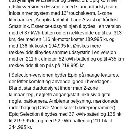
udstyrslinjerne Essence og Selection. Epiq kommer i
udstyrsversionen Essence med standardudstyr som
infotainmentsystem med 13” touchskærm, 1-zone
klimaanlæg, Adaptiv fartpilot, Lane Assist og trådløst
Smartlink. Essence-udstyrslinjen tilbydes i en version
med et 37 kWh-batteri og en rækkevidde op til ca. 313
km, der med en 116 hk-motor koster 189.995 kr. og
med 136 hk koster 194.995 kr. Ønskes mere
rækkevidde tilbydes samme udstyrstrin i en version
med en 211 hk elmotor, 52 kWh-batteri og op til 435 km
rækkevidde til en pris på 219.995 kr.
I Selection-versionen byder Epiq på mange features,
der løfter komfort og anvendelighed i hverdagen.
Blandt standardudstyret finder man 2-zone
klimaanlæg, nøglefri adgang/start inklusiv digital
nøgle, bakkamera, Ambiente belysning, mørktonede
ruder bagi og Drive Mode select (køreprogrammer).
Epiq Selection tilbydes med 37 kWh-batteri og 136 hk
til 219.995 kr. og med 52 kWh-batteri og 211 hk til
244.995 kr.