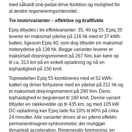
med såkaldt one-pedal-drive-funktion og mulighed for
at ændre regenereringsintensitet.
Tre motorvarianter – effektive og kraftfulde
Epiq tilbydes i tre effektvarianter: 35, 40 og 55. Epiq 35
leverer en maksimal ydelse på 116 hk med et 37 kWh-
batteri, ligesom Epiq 40, som dog tilbyder en maksimal
motorydelse på 136 hk. Begge varianter leverer et
maksimalt drejningsmoment på 267 Nm, kan køre op
til ca. 313 km på en enkelt opladning og nå en
tophastighed på 150 km/t.
Topmodellen Epiq 55 kombineres med et 52 kWh-
batteri og driver forhjulene med en ydelse på 211 hk og
et maksimalt drejningsmoment på 290 Nm. Dens
tophastighed er begrænset til 160 km/t. Denne variant
tilbyder en rækkevidde op til 435 km, og med 105 kW
DC-opladning kan Epiq lade fra 10% til 80% på cirka
24 minutter. Alle varianter drives af en yderst effektiv
permanentmagnet-synkronmotor, der muliggør
dynamisk acceleration. Regenerativ bremsning, en