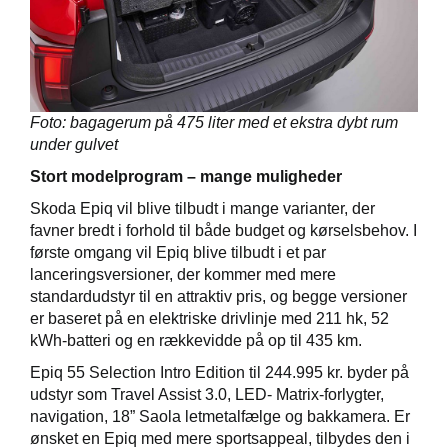
Foto: bagagerum på 475 liter med et ekstra dybt rum
under gulvet
Stort modelprogram – mange muligheder
Skoda Epiq vil blive tilbudt i mange varianter, der
favner bredt i forhold til både budget og kørselsbehov. I
første omgang vil Epiq blive tilbudt i et par
lanceringsversioner, der kommer med mere
standardudstyr til en attraktiv pris, og begge versioner
er baseret på en elektriske drivlinje med 211 hk, 52
kWh-batteri og en rækkevidde på op til 435 km.
Epiq 55 Selection Intro Edition til 244.995 kr. byder på
udstyr som Travel Assist 3.0, LED- Matrix-forlygter,
navigation, 18” Saola letmetalfælge og bakkamera. Er
ønsket en Epiq med mere sportsappeal, tilbydes den i