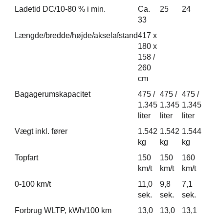
Ladetid DC/10-80 % i min.
Ca.
25
24
33
Længde/bredde/højde/akselafstand
417 x
180 x
158 /
260
cm
Bagagerumskapacitet
475 /
475 /
475 /
1.345
1.345
1.345
liter
liter
liter
Vægt inkl. fører
1.542
1.542
1.544
kg
kg
kg
Topfart
150
150
160
km/t
km/t
km/t
0-100 km/t
11,0
9,8
7,1
sek.
sek.
sek.
Forbrug WLTP, kWh/100 km
13,0
13,0
13,1